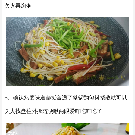
欠火再焖焖
5、确认熟度味道都挺合适了整锅翻匀抖搂散就可以
关火找盘往外挪随便瞅两眼爱咋吃咋吃了