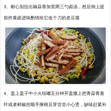
3、耐心划拉出椒蒜香加里两三勺卤汤，然后倒上提
前炸黄卤进味酌情给它改个刀的老豆腐
4、盖上盖子中小火咕嘟五分钟开盖撒上把青蒜青葱
叶或者鲜椒丝顺手揪根豆芽尝尝小心烫，缺味赶紧补