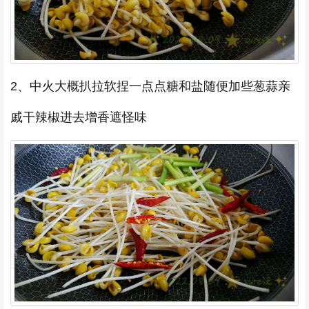
2、中火大概扒拉软捏一点点糖和盐随便加些葱蒜亲
戚干辣椒进去增香遮怪味