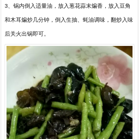
3、锅内倒入适量油，放入葱花蒜末煸香，放入豆角
和木耳煸炒几分钟，倒入生抽、蚝油调味，翻炒入味
后关火出锅即可。