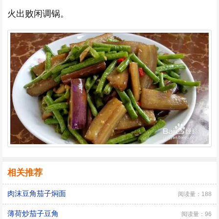
火出败闲调锅。
相关推荐
肉沫豆角茄子焖面
阅读量：188
薄荷炒茄子豆角
阅读量：96