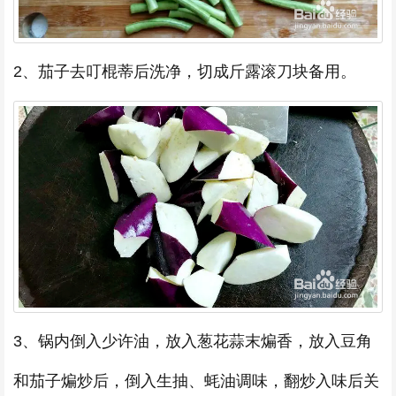
2、茄子去叮棍蒂后洗净，切成斤露滚刀块备用。
3、锅内倒入少许油，放入葱花蒜末煸香，放入豆角
和茄子煸炒后，倒入生抽、蚝油调味，翻炒入味后关