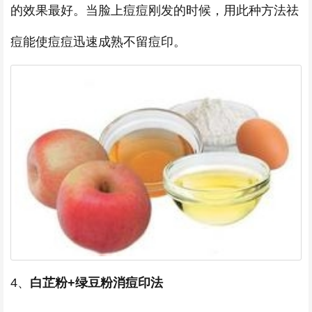
的效果最好。当脸上痘痘刚发的时候，用此种方法祛
痘能使痘痘迅速成熟不留痘印。
4、
白芷粉+绿豆粉消痘印法