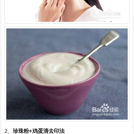
2、
珍珠粉+鸡蛋清去印法