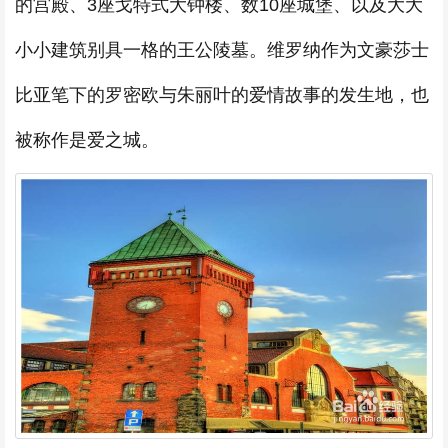
的宫殿、3座戈特式大钟楼、数10座城堡、以及大大
小小建筑别具一格的王公陵墓。维罗纳作为文豪莎士
比亚笔下的罗密欧与朱丽叶的爱情故事的发生地，也
被称作是爱之城。