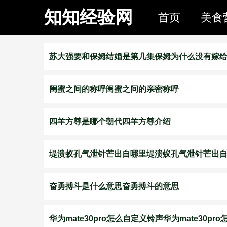
知知经验网
首页
美食
苏大强要和保姆结婚是第几集保姆为什么没有嫁
闺蜜之间的称呼闺蜜之间的亲密称呼
四羊方尊是哪个朝代四羊方尊介绍
堤溃蚁孔气泄针芒出自哪里堤溃蚁孔气泄针芒出
奋勇搏斗是什么意思奋勇搏斗的意思
华为mate30pro怎么自定义铃声华为mate30pr