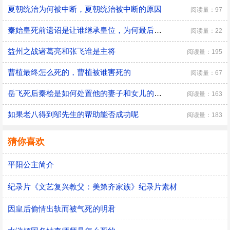
夏朝统治为何被中断，夏朝统治被中断的原因
阅读量：97
秦始皇死前遗诏是让谁继承皇位，为何最后是胡亥继位
阅读量：22
益州之战诸葛亮和张飞谁是主将
阅读量：195
曹植最终怎么死的，曹植被谁害死的
阅读量：67
​岳飞死后秦桧是如何处置他的妻子和女儿的，秦桧怎么处置岳飞家人的
阅读量：163
如果老八得到邬先生的帮助能否成功呢
阅读量：183
猜你喜欢
平阳公主简介
纪录片《文艺复兴教父：美第齐家族》纪录片素材
因皇后偷情出轨而被气死的明君