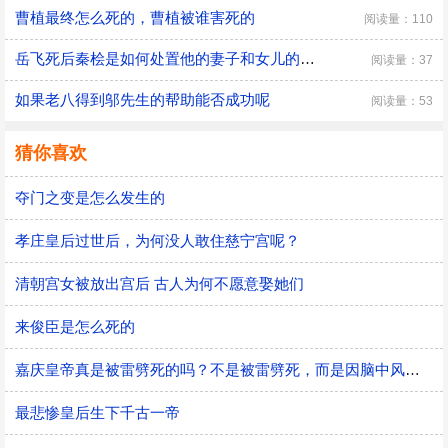
曹植最终怎么死的，曹植被谁害死的
阅读量：110
​岳飞死后秦桧是如何处置他的妻子和女儿的，秦桧怎么处置岳飞家人的
阅读量：37
如果老八得到邬先生的帮助能否成功呢
阅读量：53
猜你喜欢
夺门之变是怎么发生的
孝庄皇后过世后，为何没人敢住慈宁宫呢？
清朝宫女被放出宫后 古人为何不愿意娶她们
来俊臣是怎么死的
嘉庆皇帝真是被雷劈死的吗？不是被雷劈死，而是因脑中风而猝死
最悲惨皇后生下千古一帝