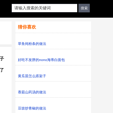
猜你喜欢
草鱼炖粉条的做法
子
好吃不发胖的nono海蒂白面包
了
黄瓜苗怎么搭架子
香菇山药汤的做法
豆豉炒青椒的做法