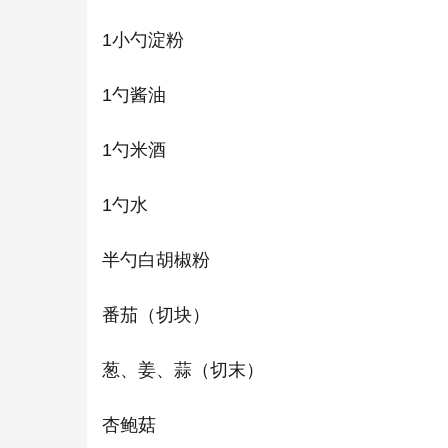
1小勺淀粉
1勺酱油
1勺米酒
1勺水
半勺白胡椒粉
番茄（切块）
葱、姜、蒜（切末）
杏鲍菇