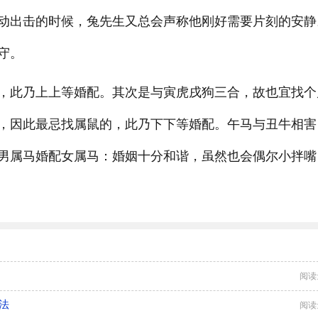
动出击的时候，兔先生又总会声称他刚好需要片刻的安静
守。
，此乃上上等婚配。其次是与寅虎戌狗三合，故也宜找个
，因此最忌找属鼠的，此乃下下等婚配。午马与丑牛相害
男属马婚配女属马：婚姻十分和谐，虽然也会偶尔小拌嘴
阅读
法
阅读