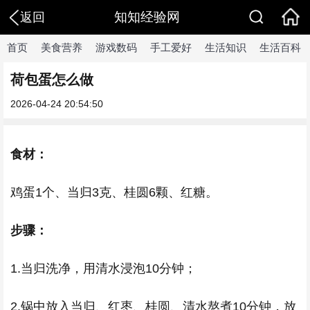
知知经验网
返回
首页
美食营养
游戏数码
手工爱好
生活知识
生活百科
荷包蛋怎么做
2026-04-24 20:54:50
食材：
鸡蛋1个、当归3克、桂圆6颗、红糖。
步骤：
1.当归洗净，用清水浸泡10分钟；
2.锅中放入当归、红枣、桂圆、清水熬煮10分钟，放