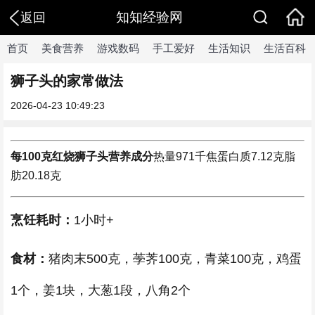
知知经验网
返回
首页
美食营养
游戏数码
手工爱好
生活知识
生活百科
狮子头的家常做法
2026-04-23 10:49:23
每100克红烧狮子头
营养成分
热量
971千焦
蛋白质
7.12克
脂
肪
20.18克
烹饪耗时：
1小时+
食材：
猪肉末500克，荸荠100克，青菜100克，鸡蛋
1个，姜1块，大葱1段，八角2个