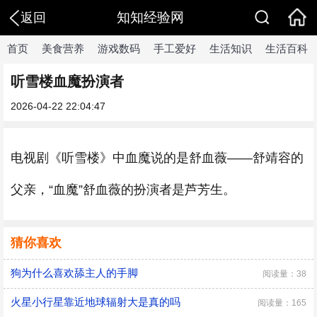
知知经验网
返回
首页
美食营养
游戏数码
手工爱好
生活知识
生活百科
听雪楼血魔扮演者
2026-04-22 22:04:47
电视剧《听雪楼》中血魔说的是舒血薇——舒靖容的
父亲，“血魔”舒血薇的扮演者是芦芳生。
猜你喜欢
狗为什么喜欢舔主人的手脚
阅读量：38
火星小行星靠近地球辐射大是真的吗
阅读量：165