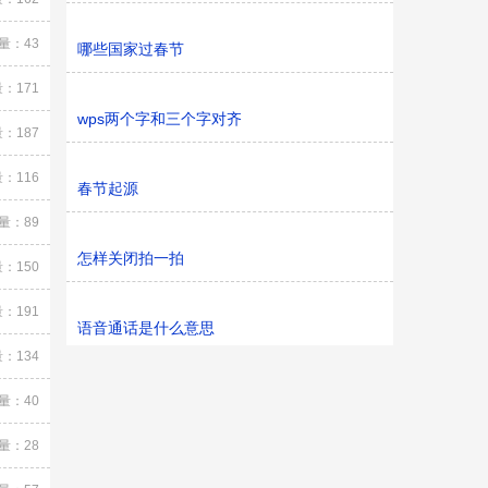
量：43
哪些国家过春节
：171
wps两个字和三个字对齐
：187
：116
春节起源
量：89
怎样关闭拍一拍
：150
：191
语音通话是什么意思
：134
量：40
量：28