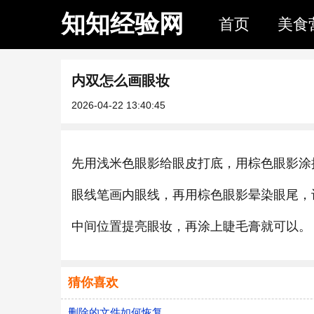
知知经验网
首页
美食
内双怎么画眼妆
2026-04-22 13:40:45
先用浅米色眼影给眼皮打底，用棕色眼影涂
眼线笔画内眼线，再用棕色眼影晕染眼尾，
中间位置提亮眼妆，再涂上睫毛膏就可以。
猜你喜欢
删除的文件如何恢复