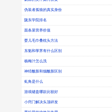
伪装者孤狼的真实身份
陇东学院排名
面条菜营养价值
婴儿毛巾叠枕头方法
东魁和荸荠有什么区别
杨梅汁怎么洗
神经酰胺和烟酰胺区别
虬角是什么
游戏键盘哪款比较好
小窍门解决头顶碎发