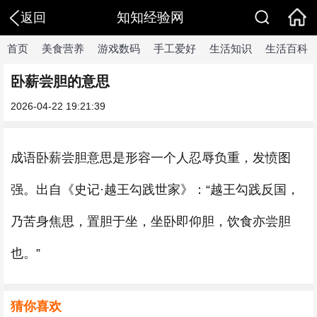
知知经验网
返回
首页
美食营养
游戏数码
手工爱好
生活知识
生活百科
卧薪尝胆的意思
2026-04-22 19:21:39
成语卧薪尝胆意思是形容一个人忍辱负重，发愤图
强。出自《史记·越王勾践世家》：“越王勾践反国，
乃苦身焦思，置胆于坐，坐卧即仰胆，饮食亦尝胆
也。”
猜你喜欢