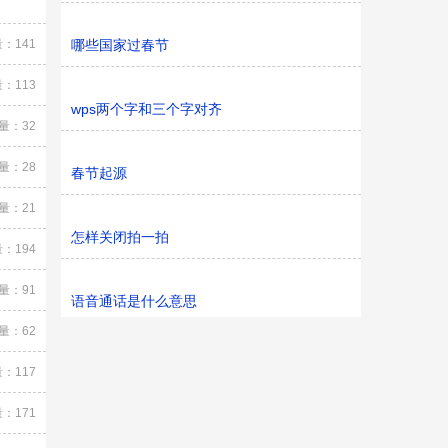
：141
哪些国家过春节
：113
wps两个字和三个字对齐
量：32
量：28
春节起源
量：21
怎样关闭拍一拍
：194
量：91
语音通话是什么意思
量：62
：117
：171