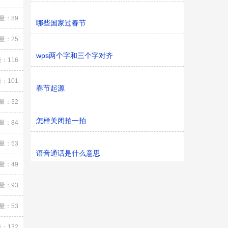
量：89
哪些国家过春节
量：25
wps两个字和三个字对齐
：116
：101
春节起源
量：32
怎样关闭拍一拍
量：84
量：53
语音通话是什么意思
量：49
量：93
量：53
：132