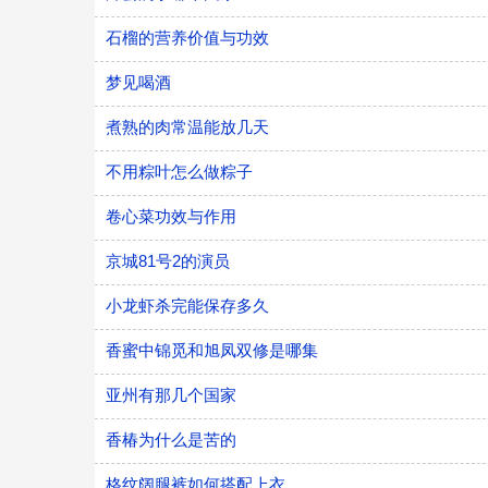
石榴的营养价值与功效
梦见喝酒
煮熟的肉常温能放几天
不用粽叶怎么做粽子
卷心菜功效与作用
京城81号2的演员
小龙虾杀完能保存多久
香蜜中锦觅和旭凤双修是哪集
亚州有那几个国家
香椿为什么是苦的
格纹阔腿裤如何搭配上衣