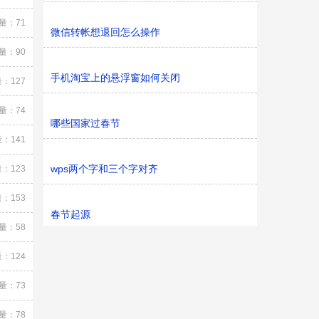
量：71
微信转帐想退回怎么操作
量：90
手机淘宝上的悬浮窗如何关闭
：127
量：74
哪些国家过春节
：141
wps两个字和三个字对齐
：123
：153
春节起源
量：58
：124
量：73
量：78