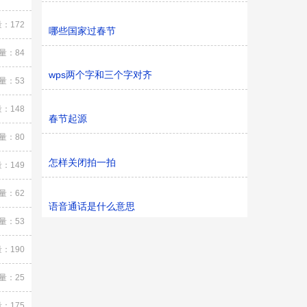
：172
哪些国家过春节
量：84
wps两个字和三个字对齐
量：53
：148
春节起源
量：80
怎样关闭拍一拍
：149
量：62
语音通话是什么意思
量：53
：190
量：25
：175