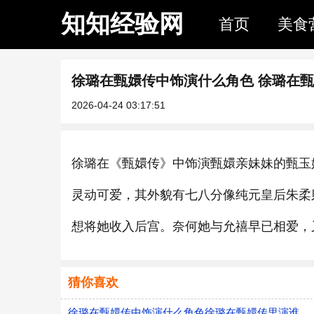
知知经验网
首页
美食
徐璐在甄嬛传中饰演什么角色 徐璐在
2026-04-24 03:17:51
徐璐在《甄嬛传》中饰演甄嬛亲妹妹的甄玉
灵动可爱，其外貌有七八分像纯元皇后朱柔
想将她收入后宫。奈何她与允禧早已相爱，
猜你喜欢
徐璐在甄嬛传中饰演什么角色徐璐在甄嬛传里演谁