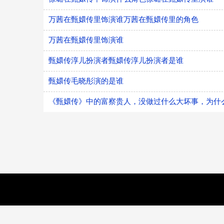
万茜在甄嬛传里饰演谁万茜在甄嬛传里的角色
万茜在甄嬛传里饰演谁
甄嬛传淳儿扮演者甄嬛传淳儿扮演者是谁
甄嬛传毛晓彤演的是谁
《甄嬛传》中的富察贵人，没做过什么大坏事，为什