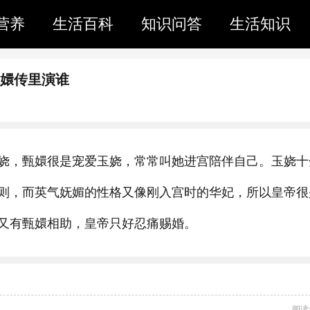
营养
生活百科
知识问答
生活知识
甄嬛传里演谁
娆，甄嬛很是宠爱玉娆，常常叫她进宫陪伴自己。玉娆十
则，而英气妩媚的性格又像刚入宫时的华妃，所以皇帝很
又有甄嬛相助，皇帝只好忍痛赐婚。
阅读