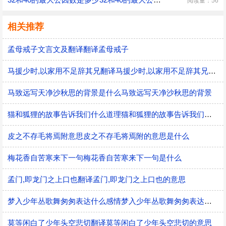
阅读量：56
相关推荐
孟母戒子文言文及翻译翻译孟母戒子
马援少时,以家用不足辞其兄翻译马援少时,以家用不足辞其兄的意思
马致远写天净沙秋思的背景是什么马致远写天净沙秋思的背景
猫和狐狸的故事告诉我们什么道理猫和狐狸的故事告诉我们的道理
皮之不存毛将焉附意思皮之不存毛将焉附的意思是什么
梅花香自苦寒来下一句梅花香自苦寒来下一句是什么
孟门,即龙门之上口也翻译孟门,即龙门之上口也的意思
梦入少年丛歌舞匆匆表达什么感情梦入少年丛歌舞匆匆表达的感情
莫等闲白了少年头空悲切翻译莫等闲白了少年头空悲切的意思