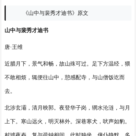
《山中与裴秀才迪书》原文
山中与裴秀才迪书
唐·王维
近腊月下，景气和畅，故山殊可过。足下方温经，猥
不敢相烦，辄便往山中，憩感配寺，与山僧饭讫而
去。
北涉玄灞，清月映郭。夜登华子岗，辋水沦涟，与月
上下。寒山远火，明灭林外。深巷寒犬，吠声如豹。
村墟夜舂，复与疏钟相间。此时独坐，僮仆静默，多