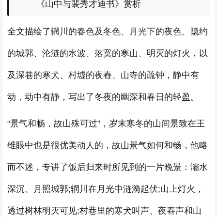
《山中与裴秀才迪书》赏析
全文描绘了辋川的春色及冬色、月光下的夜色、隐约
的城郭、沦涟的水波、落寞的寒山、明灭的灯火，以
及深巷的寒犬、村墟的夜舂、山寺的疏钟，静中有
动，动中有静，写出了冬夜的幽深和春日的轻盈。
“景气和畅，故山殊可过”，岁末寒冬的山间景致在王
维眼中也是很优美动人的，故山景气如何和畅，他略
而不述，专讲了饭后归来时所见到的一片晚景：灞水
深沉、月照城郭;辋川在月光中涟漪起伏;山上灯火，
透过树林明灭可见;村巷里的寒犬叫声、夜舂声和山