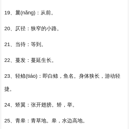
19、曩(nǎng)：从前。
20、仄径：狭窄的小路。
21、当待：等到。
22、蔓发：蔓延生长。
23、轻鲦(tiáo)：即白鲦，鱼名。身体狭长，游动轻
捷。
24、矫翼：张开翅膀。矫，举。
25、青皋：青草地。皋，水边高地。