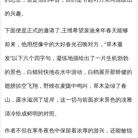
的兴趣。
下面便是正式的邀请了,王维希望裴迪来年春天能够
前来，他用想像中的大好春光召唤对方，“草木蔓
发”以下六个四字句，凝练地描绘出了一片生机勃勃
的景色，白鲦轻快地在水中游动，白鸥展开那矫健的
翅膀掠空飞翔，野雉在麦陇中鸣叫，草木染绿了春
山，露水滋润了堤岸，这一切与前面岁末景色的淡雅
清冷恰成鲜明的对照。
作者不但在寒冬夜色中保留着浓厚的游兴，还能敏锐