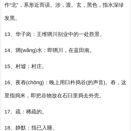
作“北”，系形近而误。涉，渡。玄，黑色，指水深绿
发黑。
13、华子岗：王维辋川别业中的一处胜景。
14、辋(wǎng)水：即辋川，在蓝田南。
15、村墟：村庄。
16、夜舂(chōng)：晚上用臼杵捣谷(的声音)。舂，这
里指捣米，即把谷物放在石臼里捣去外壳。
17、疏：稀疏的。
18、静默：指已入睡。