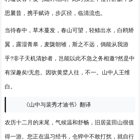
思曩昔，携手赋诗，步仄径，临清流也。
当待春中，草木蔓发，春山可望，轻鲦出水，白鸥矫
翼，露湿青皋，麦陇朝雊，斯之不远，倘能从我游
乎?非子天机清妙者，岂能以此不急之务相邀?然是中
有深趣矣!无忽。因驮黄檗人往，不一。山中人王维
白。
《山中与裴秀才迪书》翻译
农历十二月的末尾，气候温和舒畅，旧居蓝田山很值
得一游。您正在温习经书，仓猝中不敢打扰，就自行