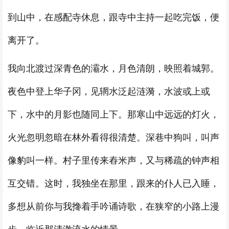
到山中，在感配寺休息，跟寺中主持一起吃完饭，便
离开了。
我向北渡过深青色的灞水，月色清朗，映照着城郭。
夜色中登上华子冈，见辋水泛起涟漪，水波或上或
下，水中的月影也随同上下。那寒山中远远的灯火，
火光忽明忽暗在林外看得很清楚。深巷中狗叫，叫声
像豹叫一样。村子里传来舂米声，又与稀疏的钟声相
互交错。这时，我独坐在那里，跟来的仆人已入睡，
多想从前你与我搀着手吟诵诗歌，在狭窄的小路上漫