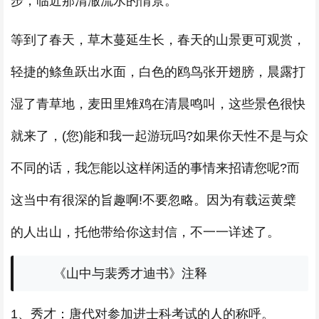
步，临近那清澈流水的情景。
等到了春天，草木蔓延生长，春天的山景更可观赏，
轻捷的鲦鱼跃出水面，白色的鸥鸟张开翅膀，晨露打
湿了青草地，麦田里雉鸡在清晨鸣叫，这些景色很快
就来了，(您)能和我一起游玩吗?如果你天性不是与众
不同的话，我怎能以这样闲适的事情来招请您呢?而
这当中有很深的旨趣啊!不要忽略。因为有载运黄檗
的人出山，托他带给你这封信，不一一详述了。
《山中与裴秀才迪书》注释
1、秀才：唐代对参加进士科考试的人的称呼。