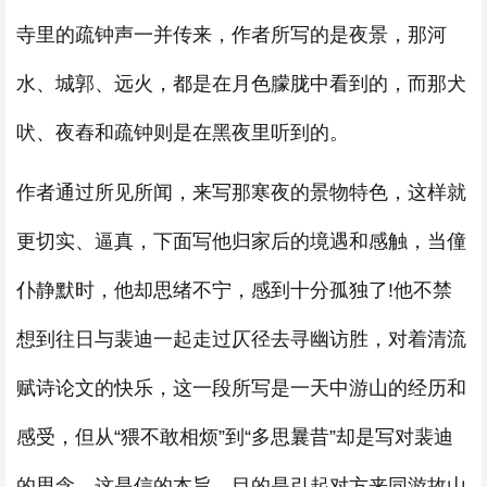
寺里的疏钟声一并传来，作者所写的是夜景，那河
水、城郭、远火，都是在月色朦胧中看到的，而那犬
吠、夜舂和疏钟则是在黑夜里听到的。
作者通过所见所闻，来写那寒夜的景物特色，这样就
更切实、逼真，下面写他归家后的境遇和感触，当僮
仆静默时，他却思绪不宁，感到十分孤独了!他不禁
想到往日与裴迪一起走过仄径去寻幽访胜，对着清流
赋诗论文的快乐，这一段所写是一天中游山的经历和
感受，但从“猥不敢相烦”到“多思曩昔”却是写对裴迪
的思念，这是信的本旨，目的是引起对方来同游故山