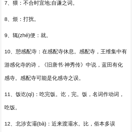
7、猥：不合时宜地;自谦之词。
8、烦：打扰。
9、辄(zhé)便：就。
10、憩感配寺：在感配寺休息。感配寺，王维集中有
游感化寺的诗，《旧唐书·神秀传》中说，蓝田有化
感寺。感配寺可能是化感寺之误。
11、饭讫(qì)：吃完饭。讫，完。饭，名词作动词，
吃饭。
12、北涉玄灞(bà)：近来渡灞水。比，俗本多误