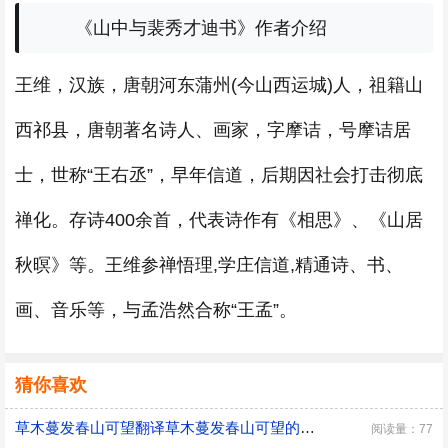
《山中与裴秀才迪书》作者介绍
王维，汉族，唐朝河东蒲州(今山西运城)人，祖籍山
西祁县，唐朝著名诗人、画家，字摩诘，号摩诘居
士，世称“王右丞”，早年信道，后期因社会打击彻底
禅化。存诗400余首，代表诗作有《相思》、《山居
秋暝》等。王维参禅悟理,学庄信道,精通诗、书、
画、音乐等，与孟浩然合称“王孟”。
猜你喜欢
草木蔓发春山可望翻译草木蔓发春山可望的意思
阅读量：77