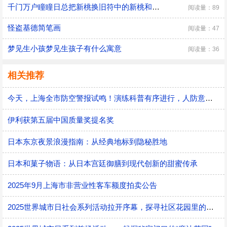
千门万户瞳瞳日总把新桃换旧符中的新桃和旧符的意思总把新桃换旧符中的新桃和旧符的意思
阅读量：89
怪盗基德简笔画
阅读量：47
梦见生小孩梦见生孩子有什么寓意
阅读量：36
相关推荐
今天，上海全市防空警报试鸣！演练科普有序进行，人防意识“声入人心”
伊利获第五届中国质量奖提名奖
日本东京夜景浪漫指南：从经典地标到隐秘胜地
日本和菓子物语：从日本宫廷御膳到现代创新的甜蜜传承
2025年9月上海市非营业性客车额度拍卖公告
2025世界城市日社会系列活动拉开序幕，探寻社区花园里的智慧应用