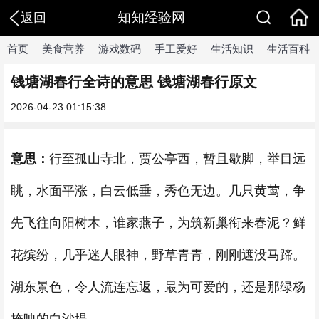
知知经验网
返回
首页
美食营养
游戏数码
手工爱好
生活知识
生活百科
钱塘湖春行全诗的意思 钱塘湖春行原文
2026-04-23 01:15:38
意思：
行至孤山寺北，贾公亭西，暂且歇脚，举目远
眺，水面平涨，白云低垂，秀色无边。几只黄莺，争
先飞往向阳树木，谁家燕子，为筑新巢衔来春泥？鲜
花缤纷，几乎迷人眼神，野草青青，刚刚遮没马蹄。
湖东景色，令人流连忘返，最为可爱的，还是那绿杨