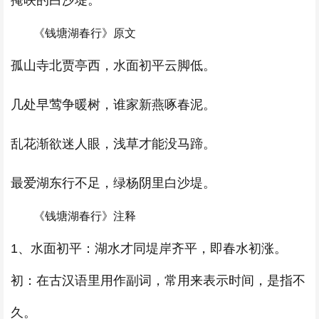
掩映的白沙堤。
《钱塘湖春行》原文
孤山寺北贾亭西，水面初平云脚低。
几处早莺争暖树，谁家新燕啄春泥。
乱花渐欲迷人眼，浅草才能没马蹄。
最爱湖东行不足，绿杨阴里白沙堤。
《钱塘湖春行》注释
1、水面初平：湖水才同堤岸齐平，即春水初涨。
初：在古汉语里用作副词，常用来表示时间，是指不
久。