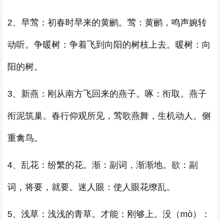
2、早莺：初春时早来的黄鹂。莺：黄鹂，鸣声婉转
动听。争暖树：争着飞到向阳的树枝上去。暖树：向
阳的树。
3、新燕：刚从南方飞回来的燕子。啄：衔取。燕子
衔泥筑巢。春行仰观所见，莺歌燕舞，生机动人。侧
重禽鸟。
4、乱花：纷繁的花。渐：副词，渐渐地。欲：副
词，将要，就要。迷人眼：使人眼花缭乱。
5、浅草：浅浅的青草。才能：刚够上。没（mò）：