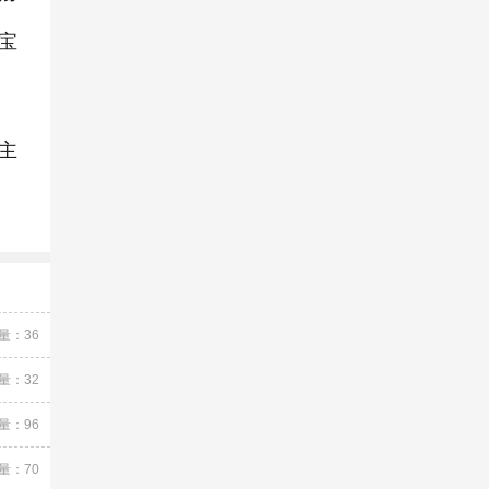
宝
主
量：36
量：32
量：96
量：70