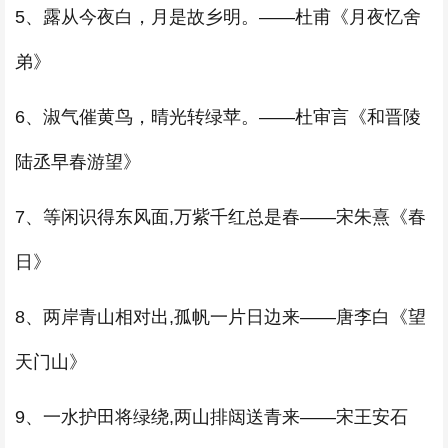
5、露从今夜白，月是故乡明。——杜甫《月夜忆舍
弟》
6、淑气催黄鸟，晴光转绿苹。——杜审言《和晋陵
陆丞早春游望》
7、等闲识得东风面,万紫千红总是春——宋朱熹《春
日》
8、两岸青山相对出,孤帆一片日边来——唐李白《望
天门山》
9、一水护田将绿绕,两山排闼送青来——宋王安石