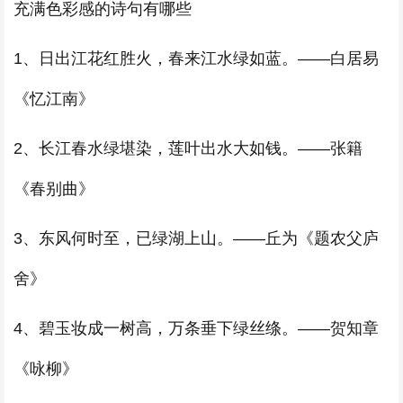
充满色彩感的诗句有哪些
1、日出江花红胜火，春来江水绿如蓝。——白居易
《忆江南》
2、长江春水绿堪染，莲叶出水大如钱。——张籍
《春别曲》
3、东风何时至，已绿湖上山。——丘为《题农父庐
舍》
4、碧玉妆成一树高，万条垂下绿丝绦。——贺知章
《咏柳》