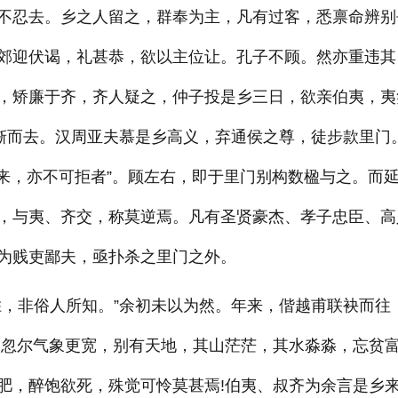
不忍去。乡之人留之，群奉为主，凡有过客，悉禀命辨别
郊迎伏谒，礼甚恭，欲以主位让。孔子不顾。然亦重违其
，矫廉于齐，齐人疑之，仲子投是乡三日，欲亲伯夷，夷
子惭而去。汉周亚夫慕是乡高义，弃通侯之尊，徒步款里门
既来，亦不可拒者”。顾左右，即于里门别构数楹与之。而
，与夷、齐交，称莫逆焉。凡有圣贤豪杰、孝子忠臣、高
为贱吏鄙夫，亟扑杀之里门之外。
胜，非俗人所知。”余初未以为然。年来，偕越甫联袂而往
，忽尔气象更宽，别有天地，其山茫茫，其水淼淼，忘贫
肥，醉饱欲死，殊觉可怜莫甚焉!伯夷、叔齐为余言是乡