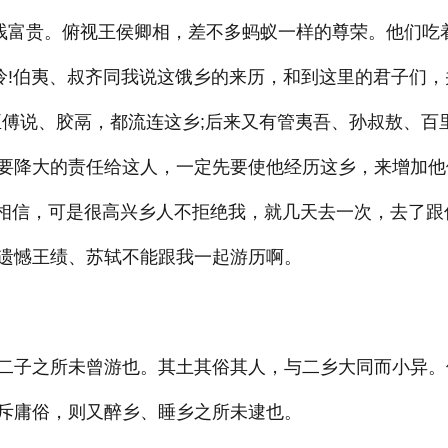
贫贱富贵。俯视王侯卿相，差不多蚂蚁一样的尊荣。他们吃
怜!伯夷、叔齐同我说这饿乡的来历，和到这里的君子们，
臣傅说、胶鬲，都流连这乡;后来又有管夷吾、孙叔敖、百
要降大的责任给这人，一定先要使他经历这乡，来增加他
不相信，可是很高兴乡人不拒绝我，就几天去一次，去了跟
遗憾王绩、苏轼不能跟我一起游历啊。
二子之所未曾游也。其土其俗其人，与二乡大同而小异。
斥庸俗，则又醉乡、睡乡之所未逮也。