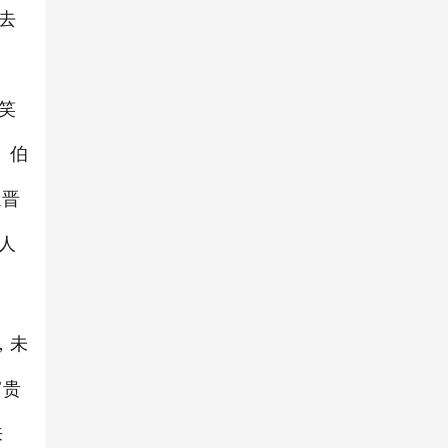
去
笑
。伯
延晋
人
，未
富贵
来