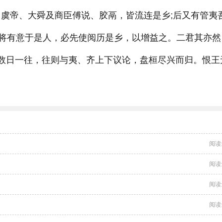
，虞帝、大舜及商臣傅说、胶鬲，皆流连是乡;后又有管夷
将有意于是人，必先使阅历是乡，以增益之。二君其亦然
辄数日一往，往则与夷、齐上下议论，盘桓尽兴而归。恨王
阅读
阅读
阅读
阅读