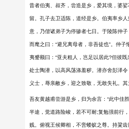
昔者伯夷、叔齐，尝造是乡，爱其境，婆娑
留。孔子去卫适陈，道经是乡。伯夷率乡人
意，乃偕诸弟子为停骖者七日。于陵陈仲子
而麾之曰：“避兄离母者，非吾徒也”。仲
夷蹙额曰：“亚夫粗人，岂足以居此?但彼
处士陶潜，以高风荡涤羞秽。潜亦舍彭泽令
义士，辱亲敝乡，迎之致敬，无敢失礼。其
吾友黄越甫尝游是乡，归为余言：“此中佳
半途，觉道路险峻，若不可耐;复勉强前行
贱。俯视王候卿相，不啻蝼蚁之尊。持粱齿