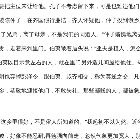
要把主位来让给他。孔子不考虑留下来，可是也难违他们
陵陈仲子，在齐国假行廉洁，齐人怀疑他，仲子投到饿乡
避了兄弟，离了母亲，不是我们的同道人。”仲子惭愧地离
贵，走着来到里门。伯夷皱着眉头说：“亚夫是粗人，怎
”伯夷以目示意左右的人，就在里门另外造几间屋给他住。
明也弃掉彭泽令，跟伯夷、叔齐相交，称为莫逆之交。凡
乡，恭敬地迎接他们，不敢失礼。那些鄙贱的人，都被急
“这乡里很好，不是俗人所知道的。”我起初不以为然。近
峻，好像不能忍耐;再勉强向前走，忽然气象更加宽大，