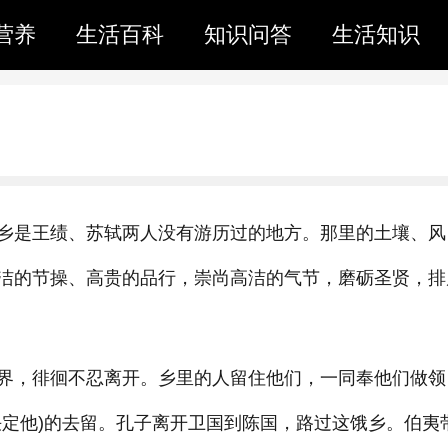
营养
生活百科
知识问答
生活知识
乡是王绩、苏轼两人没有游历过的地方。那里的土壤、风
洁的节操、高贵的品行，崇尚高洁的气节，磨砺圣贤，排
界，徘徊不忍离开。乡里的人留住他们，一同奉他们做领
决定他)的去留。孔子离开卫国到陈国，路过这饿乡。伯夷