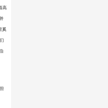
着高
并
里奚
们
伯
但