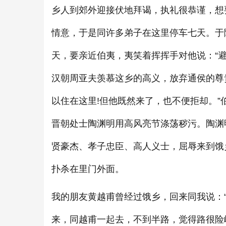
乡人到郊外迎接伏地拜谒，执礼很恭谨，想
情意，于是同许多弟子在这里停车七天。于
天，要亲近伯夷，夷笑着挥挥手对他说：“
汉朝周亚夫羡慕这乡的高义，放弃通侯的尊
以住在这里!但他既然来了，也不便拒却。
晋朝处士陶渊明用高风亮节涤荡秽污。陶渊
贤豪杰、孝子忠臣、高人义士，屈辱来到饿
扑杀在里门外面。
我的朋友黄越甫曾经过饿乡，回来同我说：
来，同越甫一起去，不到半路，觉得路很险