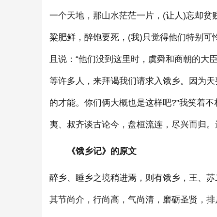
一个天地，那山水茫茫一片，(让人)忘却
粱肥鲜，醉饱要死，(我)只觉得他们特别可
且说：“他们没到这里时，虞舜和商朝的大
等许多人，来拜谒我们请求入饿乡。因为天
的才能。你们俩大概也是这样吧?”我笑着
夷、叔齐谈古论今，盘桓流连，尽兴而归。
《饿乡记》的原文
醉乡、睡乡之境稍进焉，则有饿乡，王、苏
其节尚介，行尚高，气尚清，磨砺圣贤，排