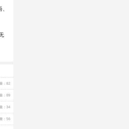
吾、
无
量：82
量：89
量：34
量：56