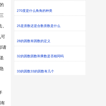
的
270度是什么角角的种类
三
去。
25是质数还是合数质数是什么
么可
28的因数有因数的定义
却请
32的因数因数和乘数是否相同吗
圣
急
33的因数33的因数有几个
年
别有