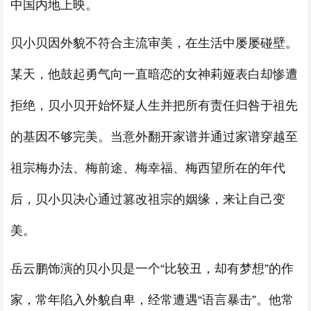
中国内地上映。
贝小贝因外貌不符合主流审美，在生活中屡屡碰壁。
某天，他鼓起勇气向一直暗恋的女神莉娅表白却惨遭
拒绝，贝小贝开始怀疑人生并把所有责任归咎于祖先
的基因不够完美。当意外翻开家谱并通过家谱穿越至
祖宗梅办法、梅前途、梅幸福、梅西望所在的年代
后，贝小贝决心通过篡改祖宗的姻缘，来让自己变
美。
岳云鹏饰演的贝小贝是一个“比较丑，却有梦想”的作
家，常年陷入外貌自卑，经常遭遇“语言暴击”。他常